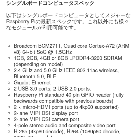
シングルボードコンピュータスペック
以下はシングルボードコンピュータとしてメジャーな
Raspberry Piの最新スペックです。これ以外にも様々
なモジュールが利用可能です。
Broadcom BCM2711, Quad core Cortex-A72 (ARM
v8) 64-bit SoC @ 1.5GHz
1GB, 2GB, 4GB or 8GB LPDDR4-3200 SDRAM
(depending on model)
2.4 GHz and 5.0 GHz IEEE 802.11ac wireless,
Bluetooth 5.0, BLE
Gigabit Ethernet
2 USB 3.0 ports; 2 USB 2.0 ports.
Raspberry Pi standard 40 pin GPIO header (fully
backwards compatible with previous boards)
2 × micro-HDMI ports (up to 4kp60 supported)
2-lane MIPI DSI display port
2-lane MIPI CSI camera port
4-pole stereo audio and composite video port
H.265 (4kp60 decode), H264 (1080p60 decode,